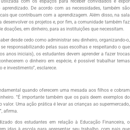
é utilizada com os espaços para receber convidados e expor
m o aprendizado. De acordo com as necessidades, também são
ocais que contribuam com a aprendizagem. Além disso, na sala
ra desenvolver os projetos e, por fim, a comunidade também faz
 doações, em dinheiro, para as instituições que necessitam.
saber desde cedo como administrar seu dinheiro, organizando-o,
 responsabilizando pelas suas escolhas e respeitando o que
s anos iniciais), os estudantes devem aprender a fazer trocas
 conhecerem o dinheiro em espécie, é possível trabalhar temas
 investimento”, esclarece.
fundamental quando oferecem uma mesada aos filhos e cobram
dinheiro. “É importante também que os pais deem exemplos do
valor. Uma ação prática é levar as crianças ao supermercado,
, afirma.
ndizado dos estudantes em relação à Educação Financeira, o
s em idas à escola para apresentar seu trabalho, com pais que