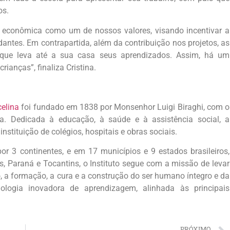
os.
e econômica como um de nossos valores, visando incentivar a
antes. Em contrapartida, além da contribuição nos projetos, as
ue leva até a sua casa seus aprendizados. Assim, há um
rianças”, finaliza Cristina.
elina
foi fundado em 1838 por Monsenhor Luigi Biraghi, com o
ia. Dedicada à educação, à saúde e à assistência social, a
nstituição de colégios, hospitais e obras sociais.
or 3 continentes, e em 17 municípios e 9 estados brasileiros,
s, Paraná e Tocantins, o Instituto segue com a missão de levar
 a formação, a cura e a construção do ser humano íntegro e da
logia inovadora de aprendizagem, alinhada às principais
PRÓXIMO