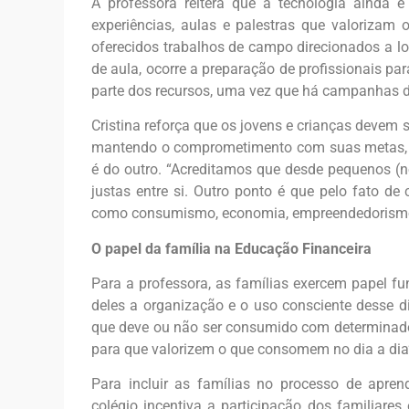
A professora reitera que a tecnologia ainda 
experiências, aulas e palestras que valoriza
oferecidos trabalhos de campo direcionados a l
de aula, ocorre a preparação de profissionais pa
parte dos recursos, uma vez que há campanhas de
Cristina reforça que os jovens e crianças devem 
mantendo o comprometimento com suas metas, se
é do outro. “Acreditamos que desde pequenos (no
justas entre si. Outro ponto é que pelo fato de
como consumismo, economia, empreendedorismo e
O papel da família na Educação Financeira
Para a professora, as famílias exercem papel 
deles a organização e o uso consciente desse 
que deve ou não ser consumido com determinado 
para que valorizem o que consomem no dia a dia”
Para incluir as famílias no processo de apre
colégio incentiva a participação dos familiare