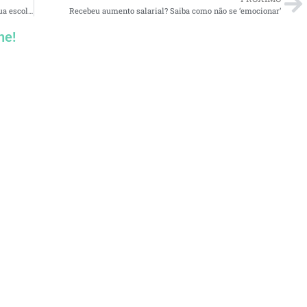
Viver intensamente hoje ou deixar para o amanhã: Qual sua escolha?
Recebeu aumento salarial? Saiba como não se ‘emocionar’
he!