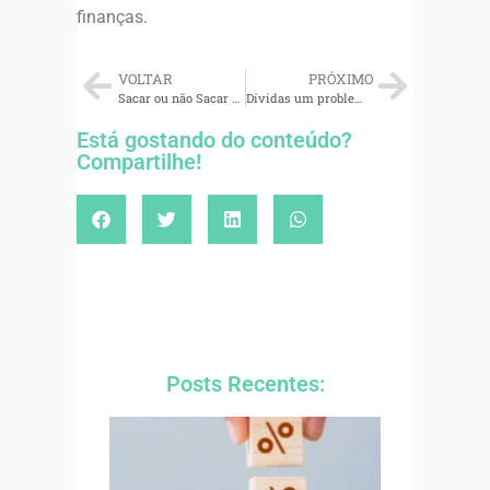
finanças.
VOLTAR
PRÓXIMO
Sacar ou não Sacar o FGTS que o Governo liberou?
Dívidas um problema ou solução? 5 passos para dominá-las.
Está gostando do conteúdo?
Compartilhe!
Posts Recentes: