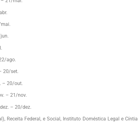
 – 21/mar.
abr.
/mai.
jun.
l.
 22/ago.
– 20/set.
. – 20/out.
v. – 21/nov.
dez. – 20/dez.
), Receita Federal, e Social, Instituto Doméstica Legal e Cíntia