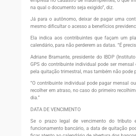
empresa no cadastro de inadimplentes, o que i
na qual o documento seja exigido”, diz.
Já para o autônomo, deixar de pagar uma contr
mesmo dificultar o acesso a benefícios previdenc
Ela indica aos contribuintes que façam um p
calendário, para não perderem as datas. “É prec
Adriane Bramante, presidente do IBDP (Instituto
GPS do contribuinte individual pode ser mensal
pela quitação trimestral, mas também não pode p
“O contribuinte individual pode pagar mensal ou
recolher em atraso, no caso do primeiro recolh
dia.”
DATA DE VENCIMENTO
Se o prazo legal de vencimento do tributo 
funcionamento bancário, a data de quitação pod
ficar atento ao calendário de abertura dos bancos