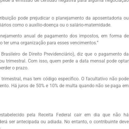
mpede a emissão de certidão negativa para alguma negociação
ibuição pode prejudicar o planejamento da aposentadoria ou
iários como o auxílio-doença ou o salário-maternidade.
lanejamento anual de pagamento dos impostos, em forma de
iso ter uma organização para esses vencimentos.”
 Brasileiro de Direito Previdenciário), diz que o pagamento da
 ou trimestral. Com isso, quem perde a data mensal pode optar
erder o prazo.
 trimestral, mas tem código específico. O facultativo não pode
imento. Há juros de 50% e 10% de multa quando não se paga em
estabelecido pela Receita Federal cair em dia que não há
erá ser antecipada ou adiada. No entanto, o contribuinte deve
.