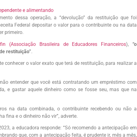
 dependente e alimentando
mento dessa operação, a “devolução” da restituição que foi
eceita Federal depositar o valor para o contribuinte ou na data
r primeiro.
fin (Associação Brasileira de Educadores Financeiros
),
“o
de restituição”
.
conhecer o valor exato que terá de restituição, para realizar a
o não entender que você está contratando um empréstimo com
ada, e gastar aquele dinheiro como se fosse seu, mas que na
juros na data combinada, o contribuinte recebendo ou não a
a fina e o dinheiro não vir”, adverte.
R 2023, a educadora responde: “Só recomendo a antecipação em
mbrando que, com a antecipação feita, é prudente ir, mês a mês,