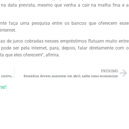
 na data prevista, mesmo que venha a cair na malha fina e a
inte faça uma pesquisa entre os bancos que oferecem esse
internet.
axas de juros cobradas nesses empréstimos flutuam muito entre
 pode ser pela internet, para, depois, falar diretamente com o
a que eles oferecem”, afirma.
PRÓXIMO
Saiba o que fazer se seu dinheiro esquecido está com uma instituição não cadastrada
Remédios devem aumentar em abril; saiba como economizar
he!