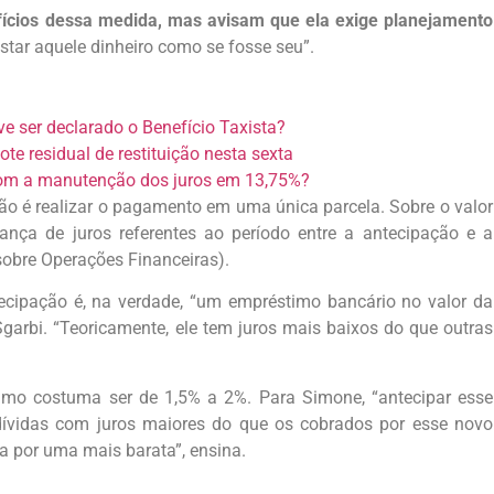
ícios dessa medida, mas avisam que ela exige planejamento
astar aquele dinheiro como se fosse seu”.
 ser declarado o Benefício Taxista?
te residual de restituição nesta sexta
om a manutenção dos juros em 13,75%?
ão é realizar o pagamento em uma única parcela. Sobre o valor
ança de juros referentes ao período entre a antecipação e a
 sobre Operações Financeiras).
ecipação é, na verdade, “um empréstimo bancário no valor da
Sgarbi. “Teoricamente, ele tem juros mais baixos do que outras
timo costuma ser de 1,5% a 2%. Para Simone, “antecipar esse
vidas com juros maiores do que os cobrados por esse novo
a por uma mais barata”, ensina.