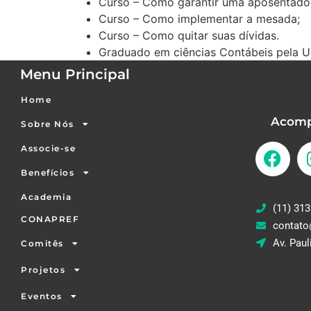
Curso – Como garantir uma aposentadori
Curso – Como implementar a mesada;
Curso – Como quitar suas dívidas.
Graduado em ciências Contábeis pela 
Menu Principal
Home
Acomp
Sobre Nós
Associe-se
Benefícios
Academia
(11) 313
CONAPREF
contato
Av. Paul
Comitês
Projetos
Eventos