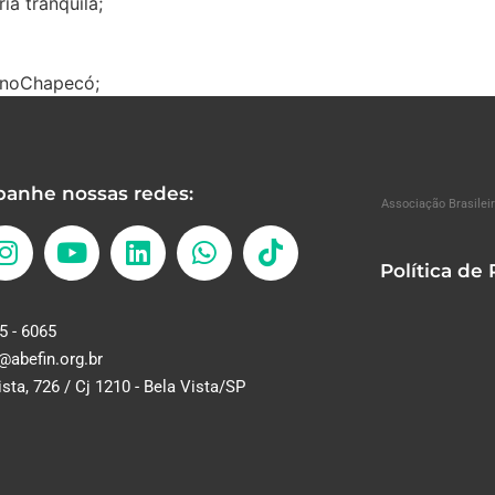
a tranquila;
UnoChapecó;
anhe nossas redes:
Associação Brasileir
Política de
5 - 6065
@abefin.org.br
ista, 726 / Cj 1210 - Bela Vista/SP